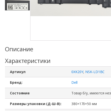
Описание
Характеристики
Артикул
0XK20Y
,
NSK-LD1BC
Бренд:
Dell
Состояние
Товар б/у, имеются не
Размеры упаковки (Д-Ш-В):
380×170×50 мм