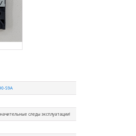
90-S9A
значительные следы эксплуатации!