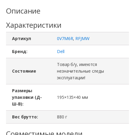
Описание
Характеристики
Артикул
0V7M6R
,
RFJMW
Бренд:
Dell
Товар б/у, имеются
Состояние
незначительные следы
эксплуатации!
Размеры
упаковки (Д-
195×135×40 мм
Ш-В):
Вес брутто:
880 г
Совместимые модели