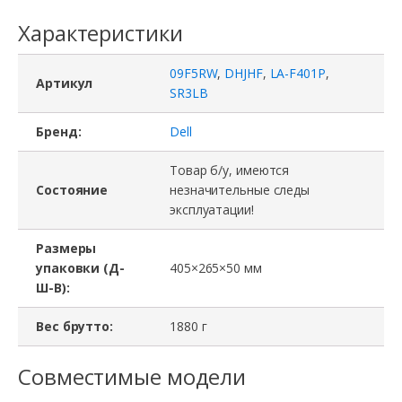
Характеристики
09F5RW
,
DHJHF
,
LA-F401P
,
Артикул
SR3LB
Бренд:
Dell
Товар б/у, имеются
Состояние
незначительные следы
эксплуатации!
Размеры
упаковки (Д-
405×265×50 мм
Ш-В):
Вес брутто:
1880 г
Совместимые модели