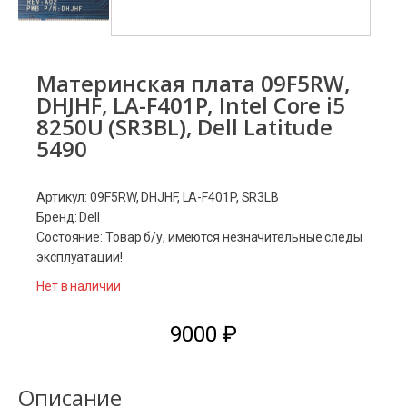
Материнская плата 09F5RW,
DHJHF, LA-F401P, Intel Core i5
8250U (SR3BL), Dell Latitude
5490
Артикул: 09F5RW, DHJHF, LA-F401P, SR3LB
Бренд: Dell
Состояние: Товар б/у, имеются незначительные следы
эксплуатации!
Нет в наличии
9000
₽
Описание