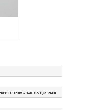
товара
Радиатор
алюминий/
медь
42D9095,
43W4014,
IBM
BladeCenter
HS21,
Socket
LGA
771,
1
значительные следы эксплуатации!
U