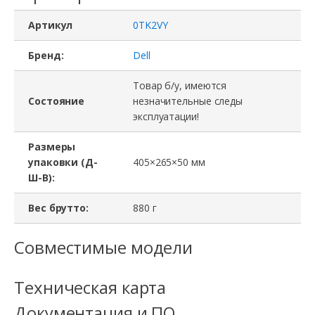
Артикул
0TK2VY
Бренд:
Dell
Товар б/у, имеются
Состояние
незначительные следы
эксплуатации!
Размеры
упаковки (Д-
405×265×50 мм
Ш-В):
Вес брутто:
880 г
Совместимые модели
Техническая карта
Документация и ПО