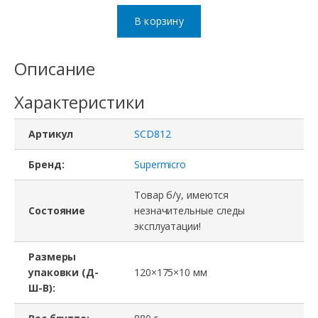
товара
В корзину
Адаптер
SCD812,
Описание
Supermicro,
Характеристики
IDE
Adapter
Артикул
SCD812
SCD812
for
Бренд:
Supermicro
SLIM
Товар б/у, имеются
CD-
Состояние
незначительные следы
эксплуатации!
ROM
OPTICAL
Размеры
DRIVES
упаковки (Д-
120×175×10 мм
Ш-В):