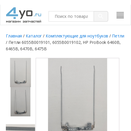
Главная
/
Каталог
/
Комплектующие для ноутбуков
/
Петли
/ Петли 6055B0019101, 6055B0019102, HP ProBook 6460B,
6465B, 6470B, 6475B