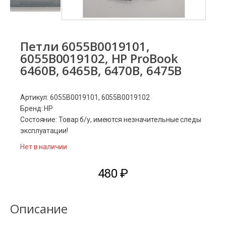
Петли 6055B0019101,
6055B0019102, HP ProBook
6460B, 6465B, 6470B, 6475B
Артикул: 6055B0019101, 6055B0019102
Бренд: HP
Состояние: Товар б/у, имеются незначительные следы
эксплуатации!
Нет в наличии
480
₽
Описание