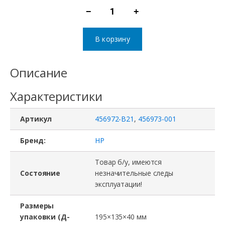
−
+
Количество
товара
В корзину
Контроллер
Fibre
Описание
Channel
Характеристики
P002655-
01F,
Артикул
456972-B21
,
456973-001
P001819-
01H,
Бренд:
HP
456973-
Товар б/у, имеются
001,
Состояние
незначительные следы
эксплуатации!
456972-
B21,
Размеры
HP
упаковки (Д-
195×135×40 мм