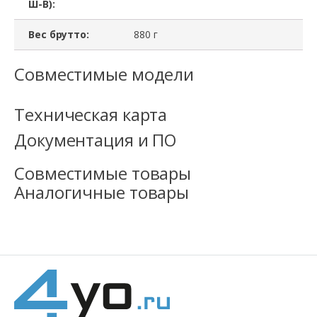
Ш-В):
BLC
Emulex
Вес брутто:
880 г
PLE1205,
Совместимые модели
8
Gb,
Техническая карта
Tape
A
Документация и ПО
Совместимые товары
Аналогичные товары