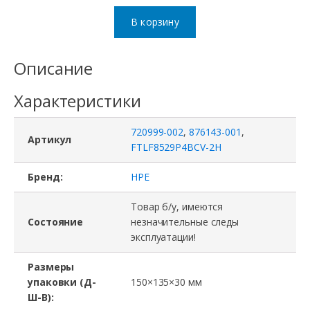
товара
В корзину
Трансивер
FTLF8529P4BCV-
Описание
2H,
Характеристики
720999-
002,
720999-002
,
876143-001
,
876143-
Артикул
FTLF8529P4BCV-2H
001,
Бренд:
HPE
Finisar,
HPE,
Товар б/у, имеются
Состояние
незначительные следы
SFP+,
эксплуатации!
16
Gb,
Размеры
упаковки (Д-
150×135×30 мм
100m,
Ш-В):
850nm