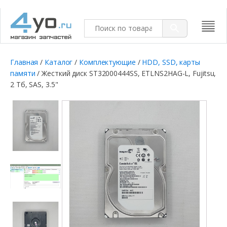
Главная
/
Каталог
/
Комплектующие
/
HDD, SSD, карты
памяти
/ Жесткий диск ST32000444SS, ETLNS2HAG-L, Fujitsu,
2 Тб, SAS, 3.5"