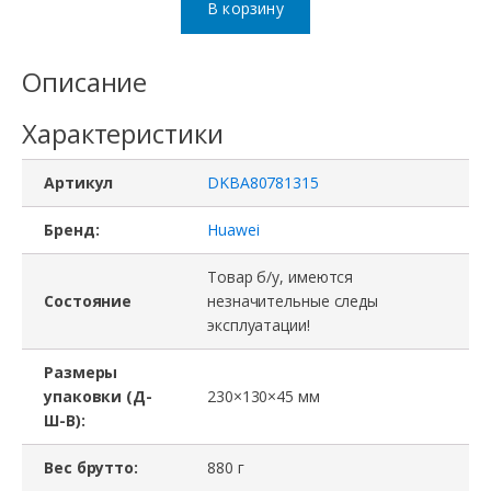
В корзину
Салазки
DKBA80781315
Описание
Huawei,
Характеристики
RH1288
V3,
Артикул
DKBA80781315
RH2288
V3,
Бренд:
Huawei
SAS,
Товар б/у, имеются
SATA,
Состояние
незначительные следы
эксплуатации!
2,5"
Размеры
упаковки (Д-
230×130×45 мм
Ш-В):
Вес брутто:
880 г