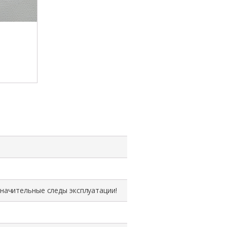
Дополнительная
плата
LS-
E444P,
Dell
Latitude
7285
значительные следы эксплуатации!