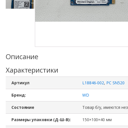
Описание
Характеристики
Артикул
L18846-002
,
PC SN520
Бренд:
WD
Состояние
Товар б/у, имеются не
Размеры упаковки (Д-Ш-В):
150×100×40 мм