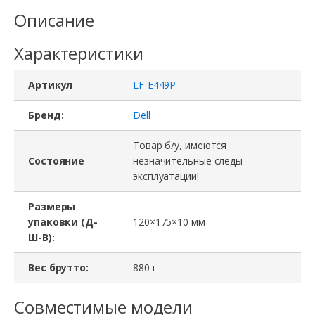
LF-
Описание
E449P,
Характеристики
Dell
Latitude
Артикул
LF-E449P
7285
Бренд:
Dell
Товар б/у, имеются
Состояние
незначительные следы
эксплуатации!
Размеры
упаковки (Д-
120×175×10 мм
Ш-В):
Вес брутто:
880 г
Совместимые модели