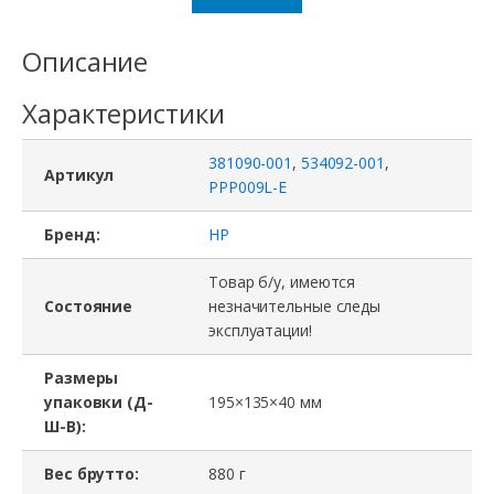
Описание
Характеристики
381090-001
,
534092-001
,
Артикул
PPP009L-E
Бренд:
HP
Товар б/у, имеются
Состояние
незначительные следы
эксплуатации!
Размеры
упаковки (Д-
195×135×40 мм
Ш-В):
Вес брутто:
880 г